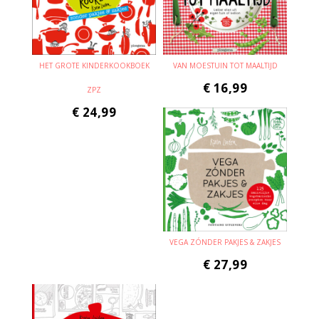
HET GROTE KINDERKOOKBOEK
VAN MOESTUIN TOT MAALTIJD
€
16,99
ZPZ
€
24,99
VEGA ZÓNDER PAKJES & ZAKJES
€
27,99