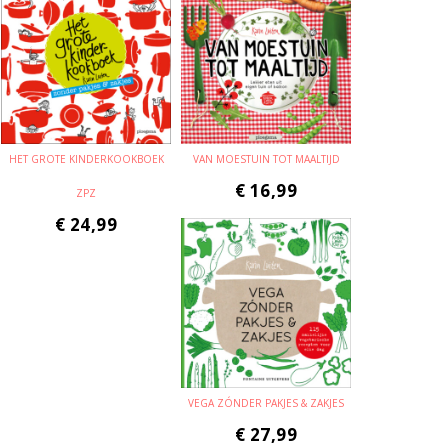
HET GROTE KINDERKOOKBOEK
VAN MOESTUIN TOT MAALTIJD
€
16,99
ZPZ
€
24,99
VEGA ZÓNDER PAKJES & ZAKJES
€
27,99