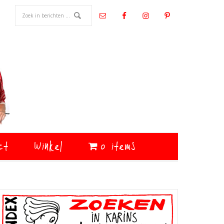
ct
Winkel
0 items
Primaire
Sidebar