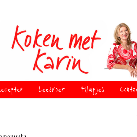
ecepten
Leesvoer
Filmpjes
Conta
nmoussaka