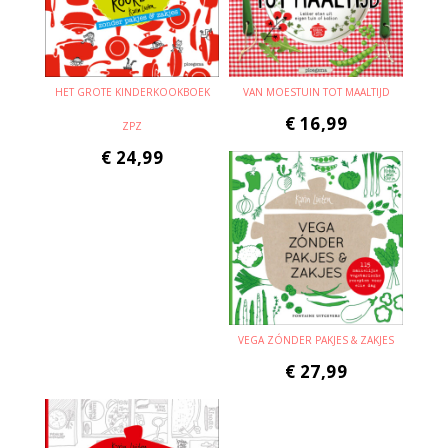
HET GROTE KINDERKOOKBOEK
VAN MOESTUIN TOT MAALTIJD
€
16,99
ZPZ
€
24,99
VEGA ZÓNDER PAKJES & ZAKJES
€
27,99