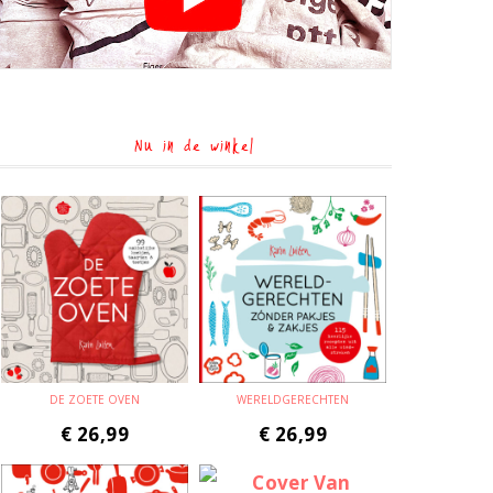
Nu in de winkel
DE ZOETE OVEN
WERELDGERECHTEN
€
26,99
€
26,99