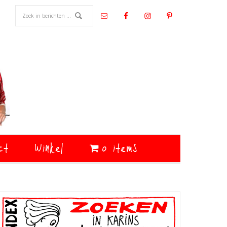
ct
Winkel
0 items
Primaire
Sidebar