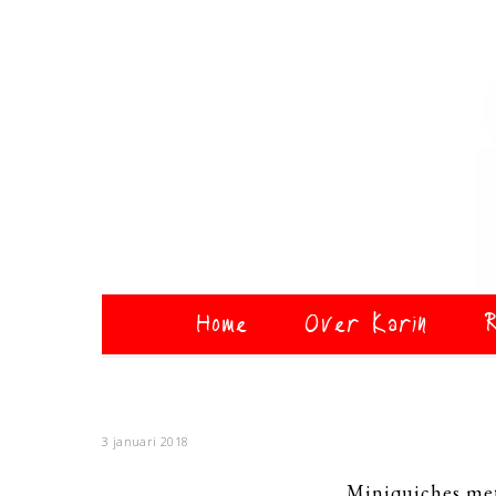
Home
Over Karin
R
3 januari 2018
Miniquiches me