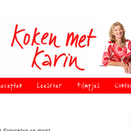
ecepten
Leesvoer
Filmpjes
Conta
t doperwten en munt