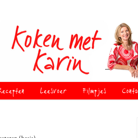
Recepten
Leesvoer
Filmpjes
Conta
steren (basis)