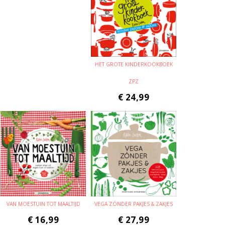
HET GROTE KINDERKOOKBOEK
ZPZ
€
24,99
VAN MOESTUIN TOT MAALTIJD
VEGA ZÓNDER PAKJES & ZAKJES
€
16,99
€
27,99