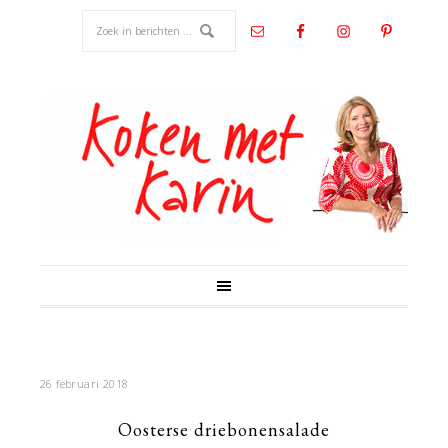
26 februari 2018
Oosterse driebonensalade