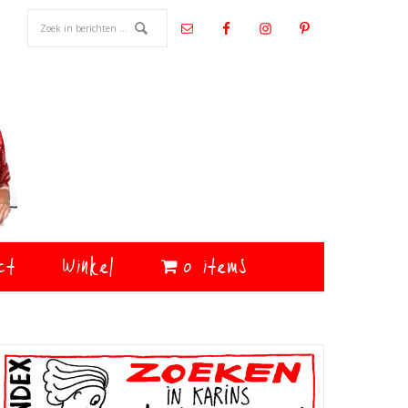
ct
Winkel
0 items
Primaire
Sidebar