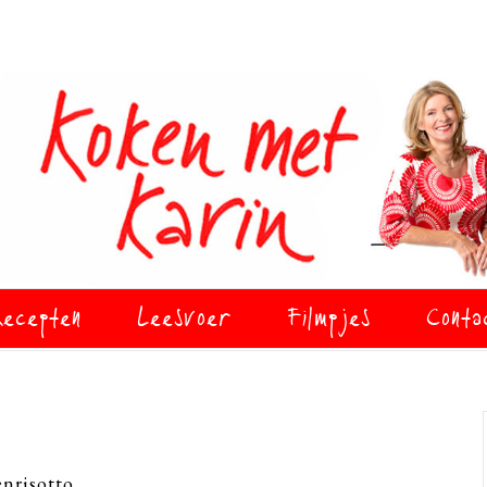
ecepten
Leesvoer
Filmpjes
Conta
nrisotto