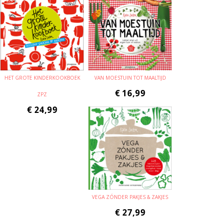
HET GROTE KINDERKOOKBOEK
VAN MOESTUIN TOT MAALTIJD
€
16,99
ZPZ
€
24,99
VEGA ZÓNDER PAKJES & ZAKJES
€
27,99