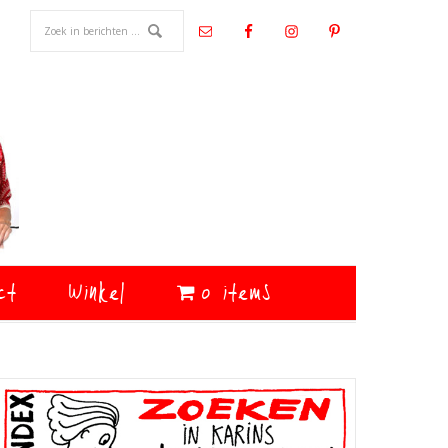
ct
Winkel
0 items
Primaire
Sidebar