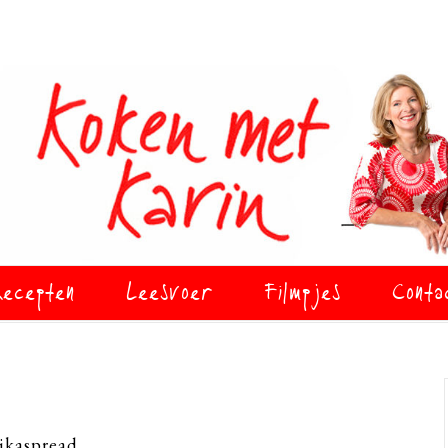
ecepten
Leesvoer
Filmpjes
Conta
ikaspread