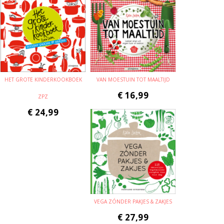
HET GROTE KINDERKOOKBOEK
VAN MOESTUIN TOT MAALTIJD
€
16,99
ZPZ
€
24,99
VEGA ZÓNDER PAKJES & ZAKJES
€
27,99