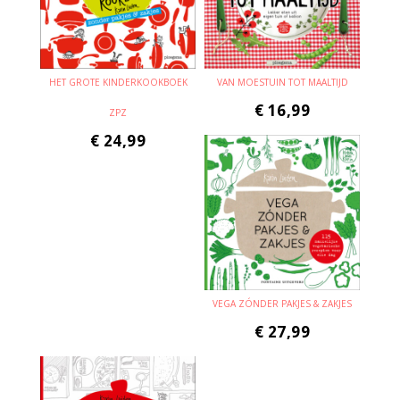
HET GROTE KINDERKOOKBOEK
VAN MOESTUIN TOT MAALTIJD
€
16,99
ZPZ
€
24,99
VEGA ZÓNDER PAKJES & ZAKJES
€
27,99