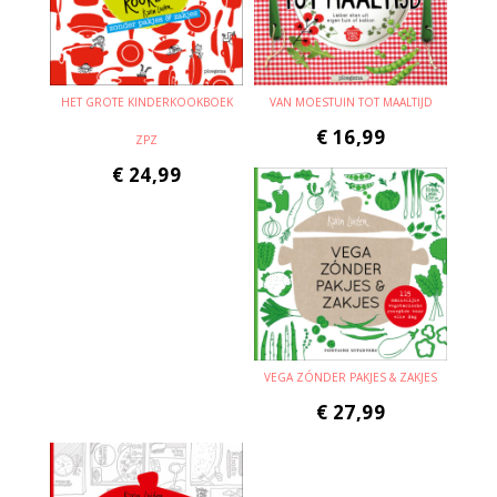
HET GROTE KINDERKOOKBOEK
VAN MOESTUIN TOT MAALTIJD
€
16,99
ZPZ
€
24,99
VEGA ZÓNDER PAKJES & ZAKJES
€
27,99