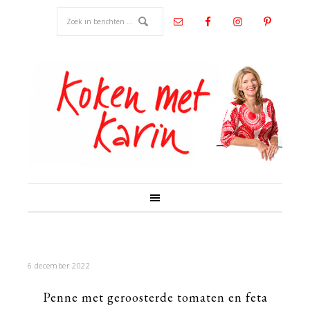
6 december 2022
Penne met geroosterde tomaten en feta