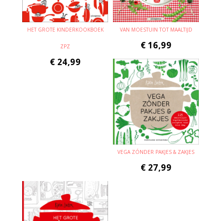
HET GROTE KINDERKOOKBOEK
VAN MOESTUIN TOT MAALTIJD
€
16,99
ZPZ
€
24,99
VEGA ZÓNDER PAKJES & ZAKJES
€
27,99