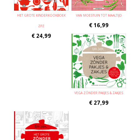
HET GROTE KINDERKOOKBOEK
VAN MOESTUIN TOT MAALTIJD
€
16,99
ZPZ
€
24,99
VEGA ZÓNDER PAKJES & ZAKJES
€
27,99