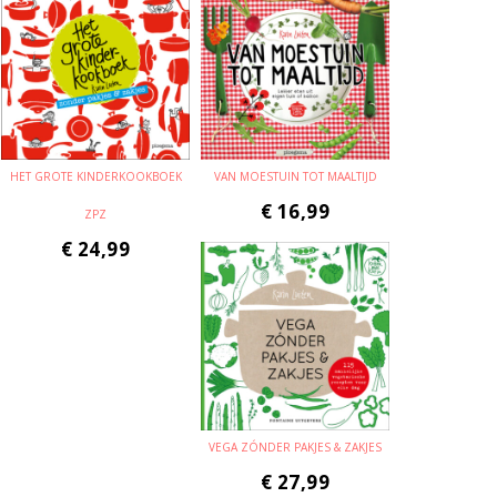
HET GROTE KINDERKOOKBOEK
VAN MOESTUIN TOT MAALTIJD
€
16,99
ZPZ
€
24,99
VEGA ZÓNDER PAKJES & ZAKJES
€
27,99