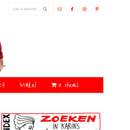
ct
Winkel
0 items
Primaire
Sidebar