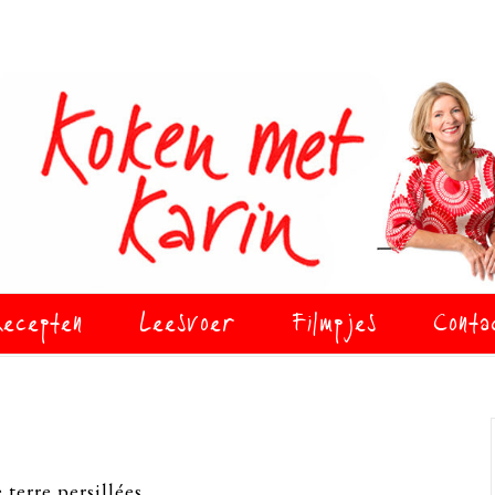
ecepten
Leesvoer
Filmpjes
Conta
terre persillées