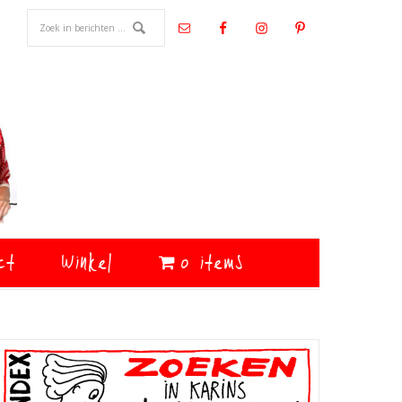
ct
Winkel
0 items
Primaire
Sidebar