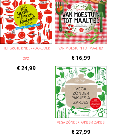
HET GROTE KINDERKOOKBOEK
VAN MOESTUIN TOT MAALTIJD
€
16,99
ZPZ
€
24,99
VEGA ZÓNDER PAKJES & ZAKJES
€
27,99