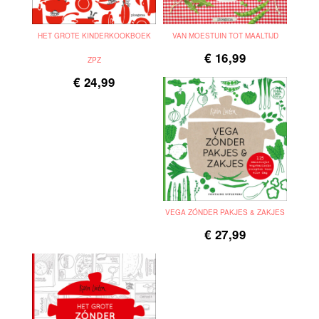
HET GROTE KINDERKOOKBOEK
VAN MOESTUIN TOT MAALTIJD
€
16,99
ZPZ
€
24,99
VEGA ZÓNDER PAKJES & ZAKJES
€
27,99