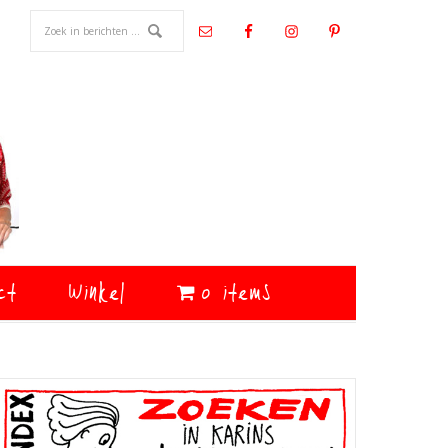
ct
Winkel
0 items
Primaire
Sidebar