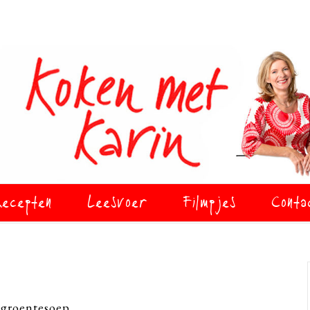
ecepten
Leesvoer
Filmpjes
Conta
-groentesoep