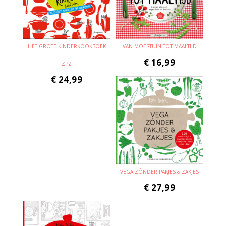
HET GROTE KINDERKOOKBOEK
VAN MOESTUIN TOT MAALTIJD
€
16,99
ZPZ
€
24,99
VEGA ZÓNDER PAKJES & ZAKJES
€
27,99