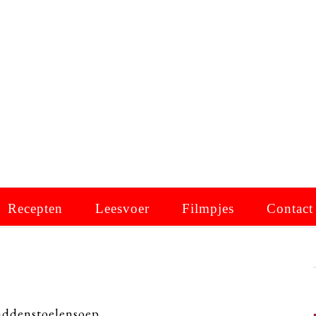
Recepten
Leesvoer
Filmpjes
Contact
addenstoelensoep