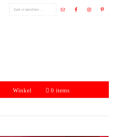
Winkel
0 items
Primaire
Sidebar