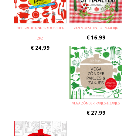
HET GROTE KINDERKOOKBOEK
VAN MOESTUIN TOT MAALTIJD
€
16,99
ZPZ
€
24,99
VEGA ZÓNDER PAKJES & ZAKJES
€
27,99