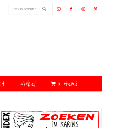
ct
Winkel
0 items
Primaire
Sidebar