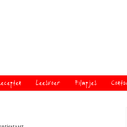
ecepten
Leesvoer
Filmpjes
Conta
entjestaart