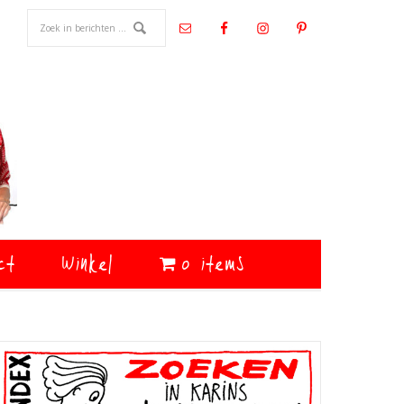
ct
Winkel
0 items
Primaire
Sidebar