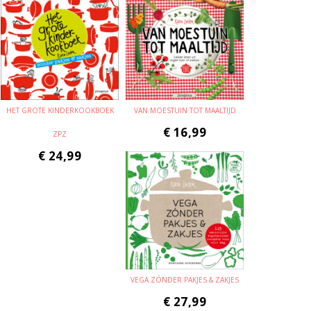
HET GROTE KINDERKOOKBOEK
VAN MOESTUIN TOT MAALTIJD
€
16,99
ZPZ
€
24,99
VEGA ZÓNDER PAKJES & ZAKJES
€
27,99