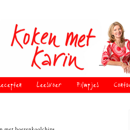
ecepten
Leesvoer
Filmpjes
Conta
in met boerenkoolchips