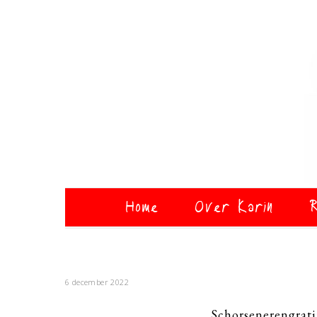
Home
Over Karin
R
6 december 2022
Schorsenerengrat