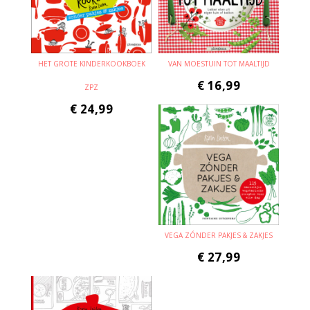
HET GROTE KINDERKOOKBOEK
VAN MOESTUIN TOT MAALTIJD
€
16,99
ZPZ
€
24,99
VEGA ZÓNDER PAKJES & ZAKJES
€
27,99