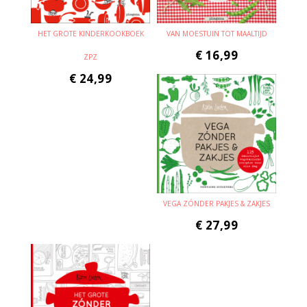
HET GROTE KINDERKOOKBOEK
VAN MOESTUIN TOT MAALTIJD
€
16,99
ZPZ
€
24,99
VEGA ZÓNDER PAKJES & ZAKJES
€
27,99