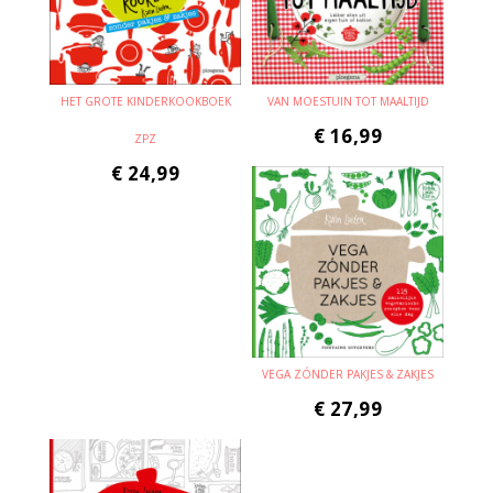
HET GROTE KINDERKOOKBOEK
VAN MOESTUIN TOT MAALTIJD
€
16,99
ZPZ
€
24,99
VEGA ZÓNDER PAKJES & ZAKJES
€
27,99