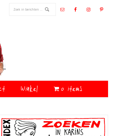
ct
Winkel
0 items
Primaire
Sidebar