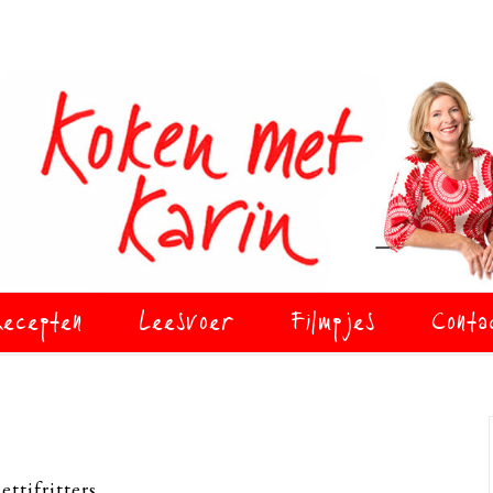
ecepten
Leesvoer
Filmpjes
Conta
ttifritters