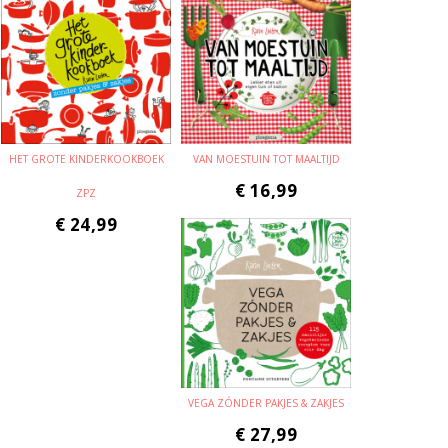
HET GROTE KINDERKOOKBOEK
VAN MOESTUIN TOT MAALTIJD
€
16,99
ZPZ
€
24,99
VEGA ZÓNDER PAKJES & ZAKJES
€
27,99