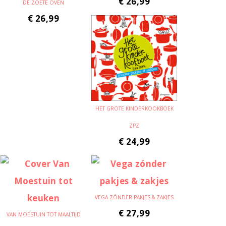
€
26,99
DE ZOETE OVEN
€
26,99
HET GROTE KINDERKOOKBOEK
ZPZ
€
24,99
VEGA ZÓNDER PAKJES & ZAKJES
€
27,99
VAN MOESTUIN TOT MAALTIJD