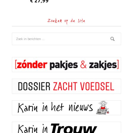
€
27,99
Zoeken op de site