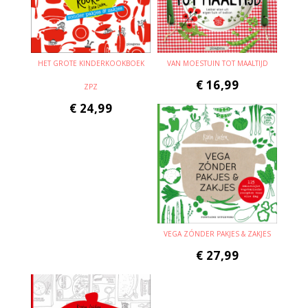
HET GROTE KINDERKOOKBOEK
VAN MOESTUIN TOT MAALTIJD
€
16,99
ZPZ
€
24,99
VEGA ZÓNDER PAKJES & ZAKJES
€
27,99