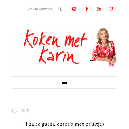
2 juni 2018
Thaise garnalensoep met peultjes