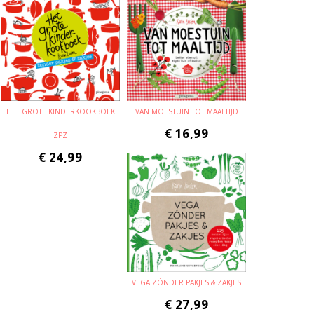
HET GROTE KINDERKOOKBOEK
VAN MOESTUIN TOT MAALTIJD
€
16,99
ZPZ
€
24,99
VEGA ZÓNDER PAKJES & ZAKJES
€
27,99