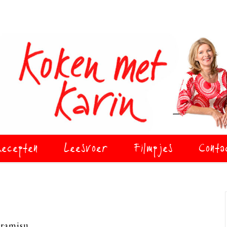
ecepten
Leesvoer
Filmpjes
Conta
iramisu