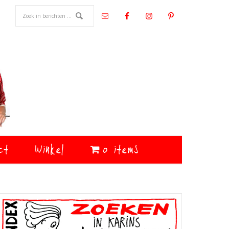
ct
Winkel
0 items
Primaire
Sidebar