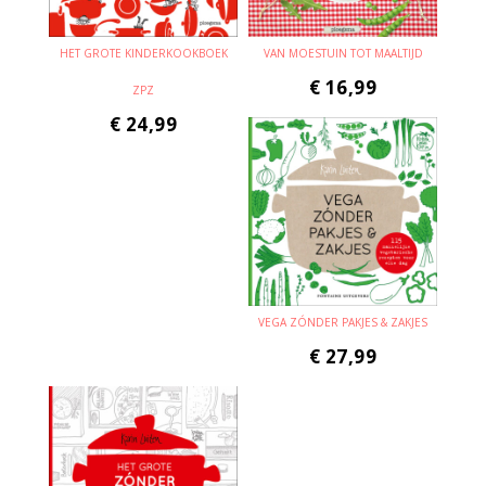
HET GROTE KINDERKOOKBOEK
VAN MOESTUIN TOT MAALTIJD
€
16,99
ZPZ
€
24,99
VEGA ZÓNDER PAKJES & ZAKJES
€
27,99