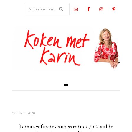
12 maart 2020
Tomates farcies aux sardines / Gevulde