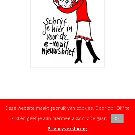
Deze website maakt gebruik van cookies. Door op "Ok" te
klikken geef je aan hiermee akkoord te gaan.
Ok
· ©
Copyright
·
Koken met Karin
· Kleine moeite, groot effect ·
Privacyverklaring
·
Privacyverklaring