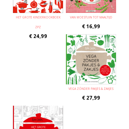
HET GROTE KINDERKOOKBOEK
VAN MOESTUIN TOT MAALTIJD
€
16,99
ZPZ
€
24,99
VEGA ZÓNDER PAKJES & ZAKJES
€
27,99