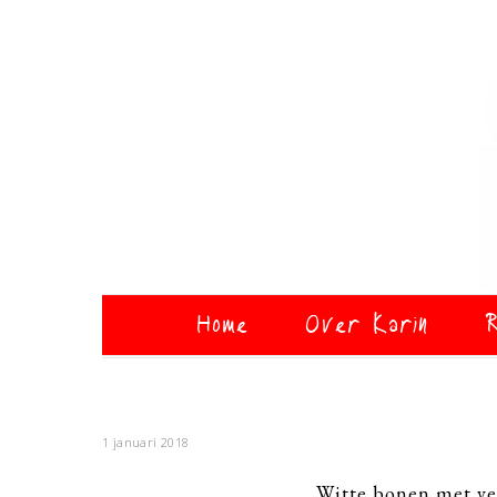
Home
Over Karin
R
1 januari 2018
Witte bonen met ven