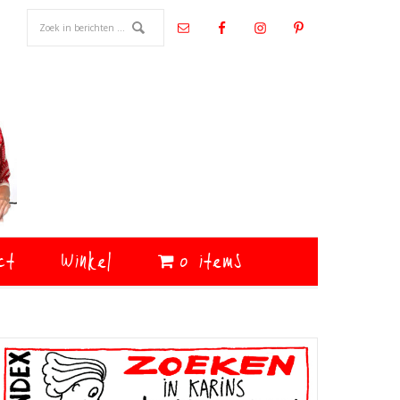
ct
Winkel
0 items
Primaire
Sidebar