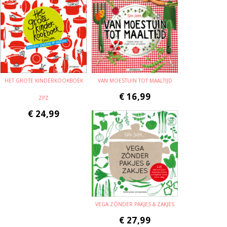
HET GROTE KINDERKOOKBOEK
VAN MOESTUIN TOT MAALTIJD
€
16,99
ZPZ
€
24,99
VEGA ZÓNDER PAKJES & ZAKJES
€
27,99