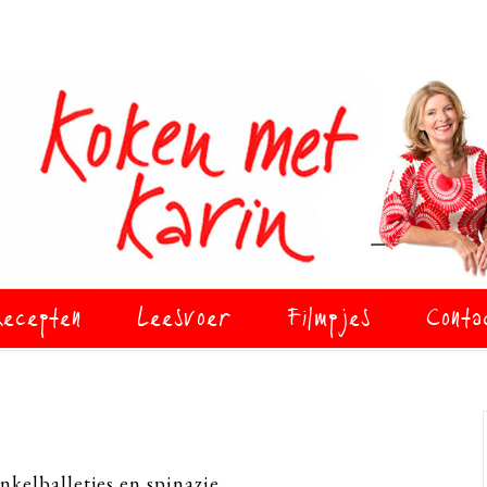
ecepten
Leesvoer
Filmpjes
Conta
kelballetjes en spinazie