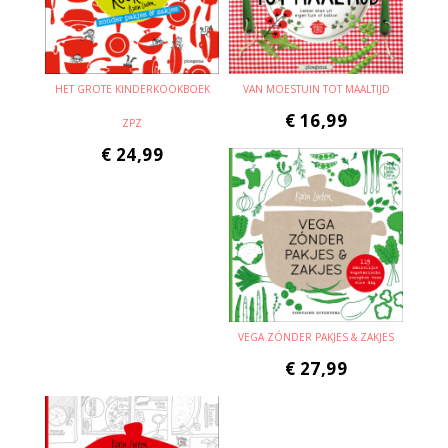
HET GROTE KINDERKOOKBOEK
VAN MOESTUIN TOT MAALTIJD
€
16,99
ZPZ
€
24,99
VEGA ZÓNDER PAKJES & ZAKJES
€
27,99