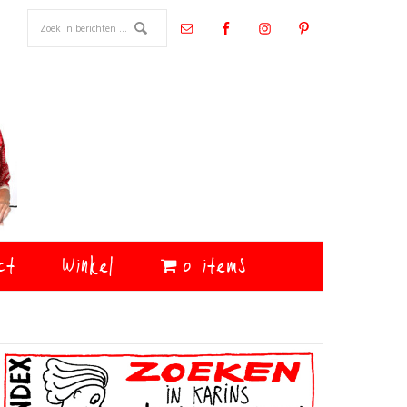
ct
Winkel
0 items
Primaire
Sidebar