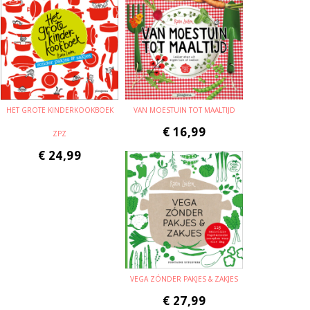
HET GROTE KINDERKOOKBOEK
VAN MOESTUIN TOT MAALTIJD
€
16,99
ZPZ
€
24,99
VEGA ZÓNDER PAKJES & ZAKJES
€
27,99