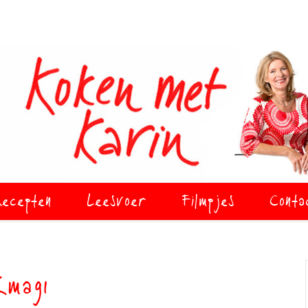
ecepten
Leesvoer
Filmpjes
Conta
Kmag1