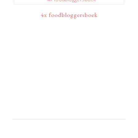
4x foodbloggersboek
Primaire
Sidebar