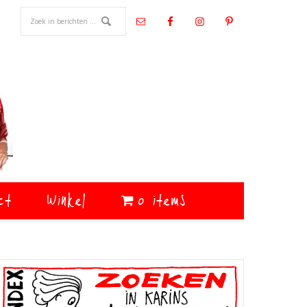
ct
Winkel
0 items
Primaire
Sidebar