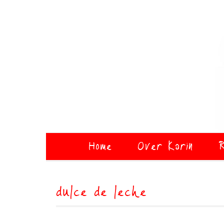
Home
Over Karin
R
dulce de leche