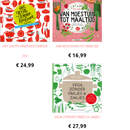
HET GROTE KINDERKOOKBOEK
VAN MOESTUIN TOT MAALTIJD
€
16,99
ZPZ
€
24,99
VEGA ZÓNDER PAKJES & ZAKJES
€
27,99