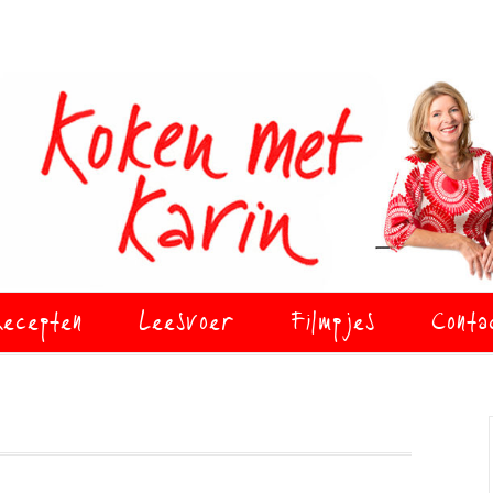
ecepten
Leesvoer
Filmpjes
Conta