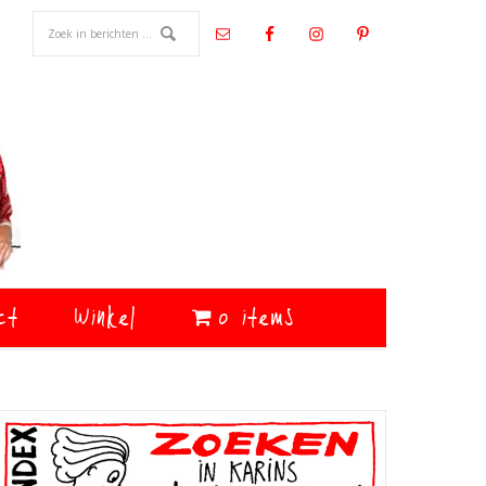
ct
Winkel
0 items
Primaire
Sidebar