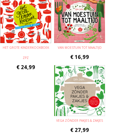
HET GROTE KINDERKOOKBOEK
VAN MOESTUIN TOT MAALTIJD
€
16,99
ZPZ
€
24,99
VEGA ZÓNDER PAKJES & ZAKJES
€
27,99