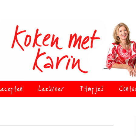
ecepten
Leesvoer
Filmpjes
Conta