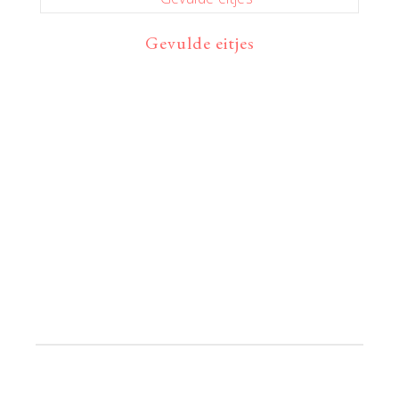
Gevulde eitjes
Primaire
Sidebar