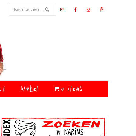
ct
Winkel
0 items
Primaire
Sidebar