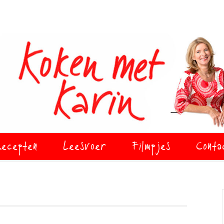
ecepten
Leesvoer
Filmpjes
Conta