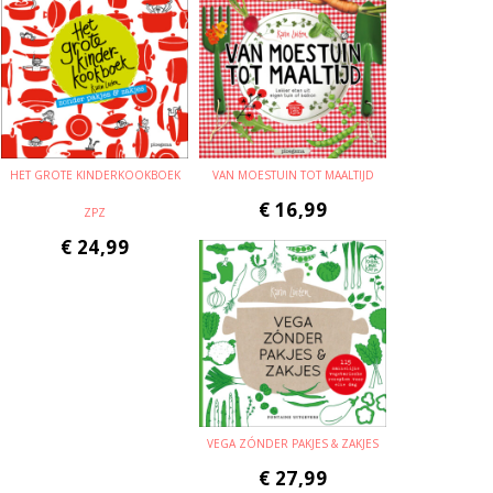
HET GROTE KINDERKOOKBOEK
VAN MOESTUIN TOT MAALTIJD
€
16,99
ZPZ
€
24,99
VEGA ZÓNDER PAKJES & ZAKJES
€
27,99