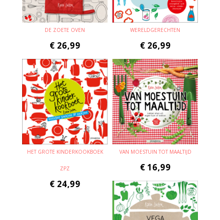
DE ZOETE OVEN
WERELDGERECHTEN
€
26,99
€
26,99
HET GROTE KINDERKOOKBOEK
VAN MOESTUIN TOT MAALTIJD
€
16,99
ZPZ
€
24,99