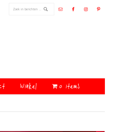
ct
Winkel
0 items
Primaire
Sidebar