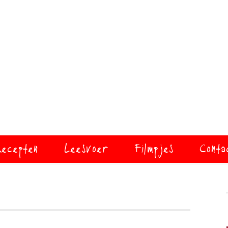
ecepten
Leesvoer
Filmpjes
Conta