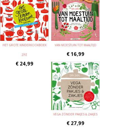
HET GROTE KINDERKOOKBOEK
VAN MOESTUIN TOT MAALTIJD
€
16,99
ZPZ
€
24,99
VEGA ZÓNDER PAKJES & ZAKJES
€
27,99