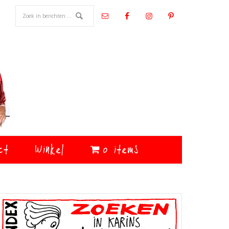
ct
Winkel
0 items
Primaire
Sidebar