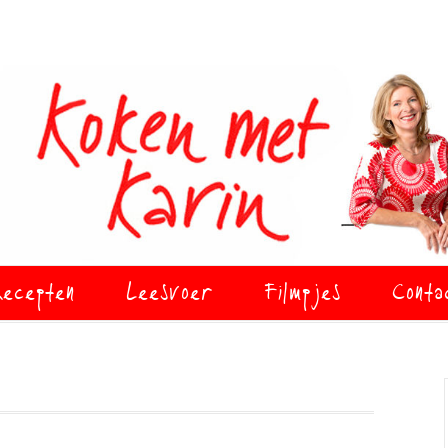
ecepten
Leesvoer
Filmpjes
Conta