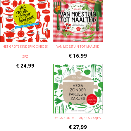
HET GROTE KINDERKOOKBOEK
VAN MOESTUIN TOT MAALTIJD
€
16,99
ZPZ
€
24,99
VEGA ZÓNDER PAKJES & ZAKJES
€
27,99