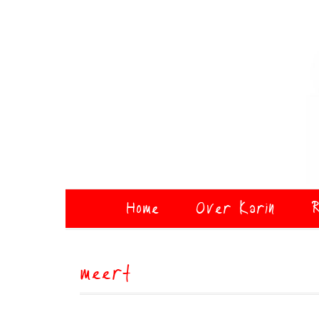
Home
Over Karin
R
meert