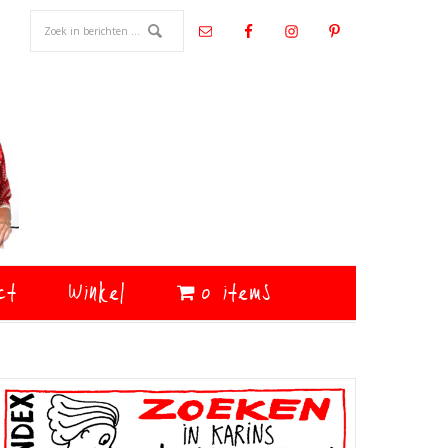
ct
Winkel
0 items
Primaire
Sidebar