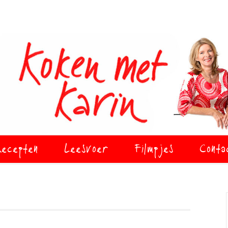
ecepten
Leesvoer
Filmpjes
Conta