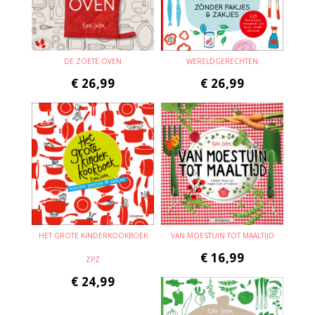
DE ZOETE OVEN
WERELDGERECHTEN
€
26,99
€
26,99
HET GROTE KINDERKOOKBOEK
VAN MOESTUIN TOT MAALTIJD
€
16,99
ZPZ
€
24,99