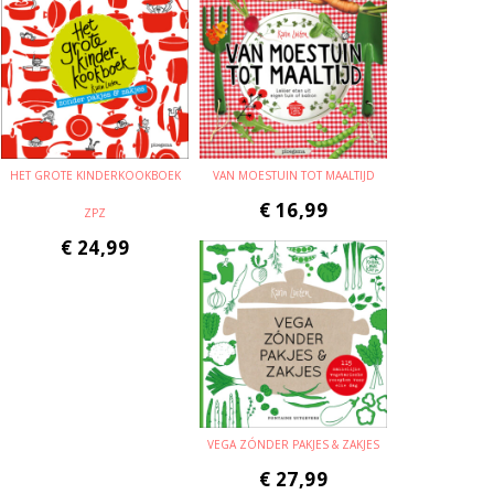
HET GROTE KINDERKOOKBOEK
VAN MOESTUIN TOT MAALTIJD
€
16,99
ZPZ
€
24,99
VEGA ZÓNDER PAKJES & ZAKJES
€
27,99