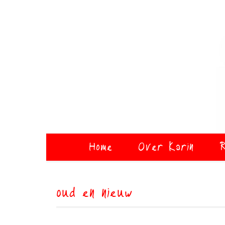
Home
Over Karin
R
oud en nieuw