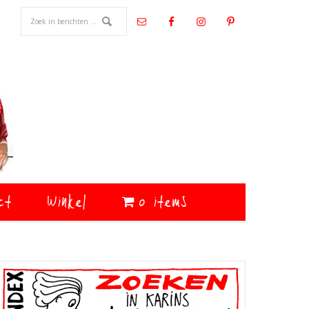
ct
Winkel
0 items
Primaire
Sidebar