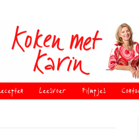
ecepten
Leesvoer
Filmpjes
Conta