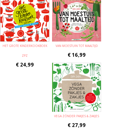
HET GROTE KINDERKOOKBOEK
VAN MOESTUIN TOT MAALTIJD
€
16,99
ZPZ
€
24,99
VEGA ZÓNDER PAKJES & ZAKJES
€
27,99