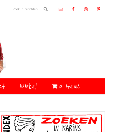
ct
Winkel
0 items
Primaire
Sidebar