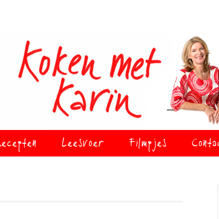
ecepten
Leesvoer
Filmpjes
Conta