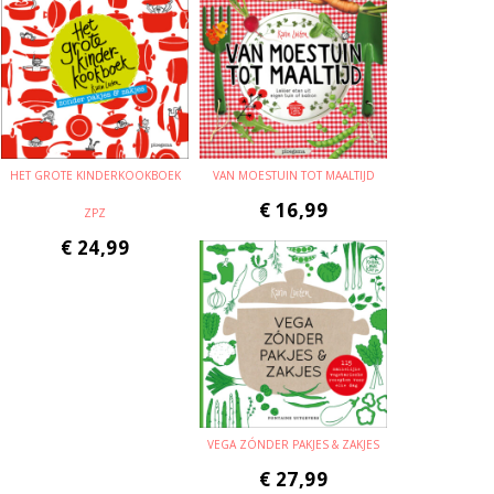
HET GROTE KINDERKOOKBOEK
VAN MOESTUIN TOT MAALTIJD
€
16,99
ZPZ
€
24,99
VEGA ZÓNDER PAKJES & ZAKJES
€
27,99