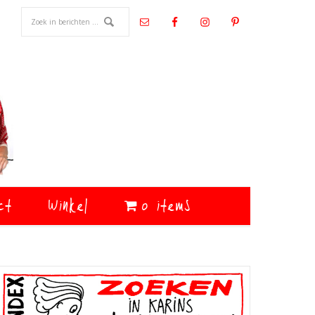
ct
Winkel
0 items
Primaire
Sidebar