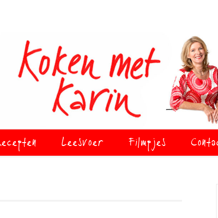
ecepten
Leesvoer
Filmpjes
Conta